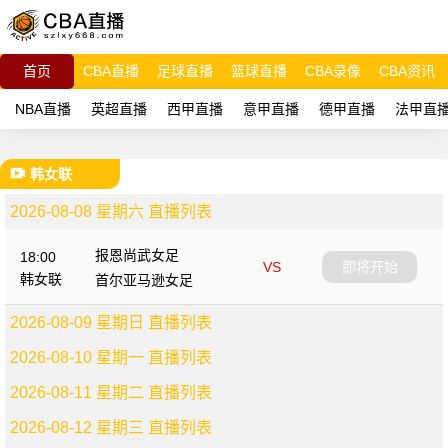
首页
CBA直播
足球直播
篮球直播
CBA录像
CBA资讯
NBA直播
英超直播
西甲直播
意甲直播
德甲直播
法甲直
韩女联
2026-08-08 星期六 直播列表
报恩尚武女足
18:00
VS
即将开始
韩女联
首尔亚马逊女足
2026-08-09 星期日 直播列表
2026-08-10 星期一 直播列表
2026-08-11 星期二 直播列表
2026-08-12 星期三 直播列表