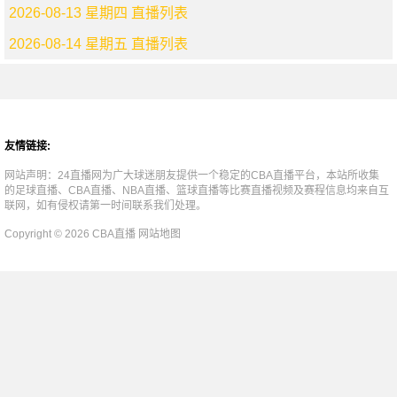
2026-08-13 星期四 直播列表
2026-08-14 星期五 直播列表
友情链接:
网站声明：24直播网为广大球迷朋友提供一个稳定的CBA直播平台，本站所收集
的足球直播、CBA直播、NBA直播、篮球直播等比赛直播视频及赛程信息均来自互
联网，如有侵权请第一时间联系我们处理。
Copyright © 2026 CBA直播
网站地图