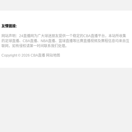
友情链接:
网站声明：24直播网为广大球迷朋友提供一个稳定的CBA直播平台，本站所收集
的足球直播、CBA直播、NBA直播、篮球直播等比赛直播视频及赛程信息均来自互
联网，如有侵权请第一时间联系我们处理。
Copyright © 2026 CBA直播
网站地图