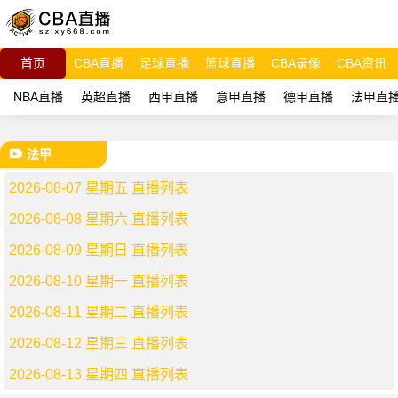
首页
CBA直播
足球直播
篮球直播
CBA录像
CBA资讯
NBA直播
英超直播
西甲直播
意甲直播
德甲直播
法甲直
法甲
2026-08-07 星期五 直播列表
2026-08-08 星期六 直播列表
2026-08-09 星期日 直播列表
2026-08-10 星期一 直播列表
2026-08-11 星期二 直播列表
2026-08-12 星期三 直播列表
2026-08-13 星期四 直播列表