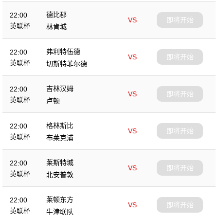
德比郡
22:00
VS
即将开始
英联杯
林肯城
弗利特伍德
22:00
VS
即将开始
英联杯
切斯特菲尔德
吉林汉姆
22:00
VS
即将开始
英联杯
卢顿
格林斯比
22:00
VS
即将开始
英联杯
布莱克浦
莱斯特城
22:00
VS
即将开始
英联杯
北安普敦
莱顿东方
22:00
VS
即将开始
英联杯
牛津联队