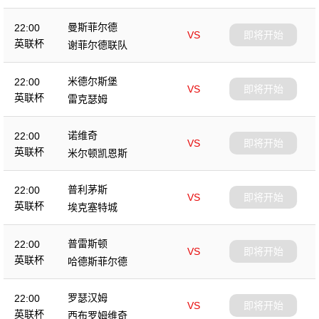
曼斯菲尔德
22:00
VS
即将开始
英联杯
谢菲尔德联队
米德尔斯堡
22:00
VS
即将开始
英联杯
雷克瑟姆
诺维奇
22:00
VS
即将开始
英联杯
米尔顿凯恩斯
普利茅斯
22:00
VS
即将开始
英联杯
埃克塞特城
普雷斯顿
22:00
VS
即将开始
英联杯
哈德斯菲尔德
罗瑟汉姆
22:00
VS
即将开始
英联杯
西布罗姆维奇