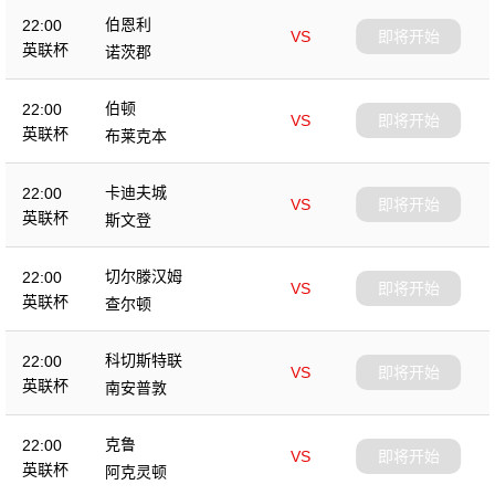
伯恩利
22:00
VS
即将开始
英联杯
诺茨郡
伯顿
22:00
VS
即将开始
英联杯
布莱克本
卡迪夫城
22:00
VS
即将开始
英联杯
斯文登
切尔滕汉姆
22:00
VS
即将开始
英联杯
查尔顿
科切斯特联
22:00
VS
即将开始
英联杯
南安普敦
克鲁
22:00
VS
即将开始
英联杯
阿克灵顿