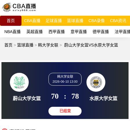
首页
CBA直播
足球直播
篮球直播
CBA录像
CBA资讯
NBA直播
英超直播
西甲直播
意甲直播
德甲直播
法甲直
首页
>
篮球直播
>
韩大学女联
>
蔚山大学女篮VS水原大学女篮
韩大学女联
2026-06-10 13:00
70
:
78
蔚山大学女篮
水原大