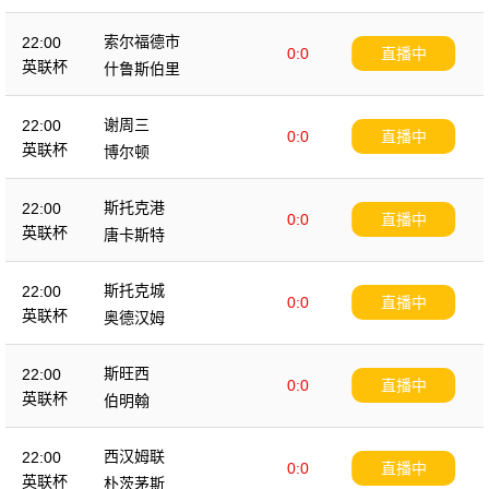
索尔福德市
22:00
0:0
直播中
英联杯
什鲁斯伯里
谢周三
22:00
0:0
直播中
英联杯
博尔顿
斯托克港
22:00
0:0
直播中
英联杯
唐卡斯特
斯托克城
22:00
0:0
直播中
英联杯
奥德汉姆
斯旺西
22:00
0:0
直播中
英联杯
伯明翰
西汉姆联
22:00
0:0
直播中
英联杯
朴茨茅斯