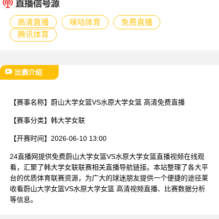
已结束
高清直播
咪咕体育
免费直播
腾讯体育
比赛介绍
【赛事名称】
蔚山大学女篮VS水原大学女篮 高清免费直播
【赛事分类】
韩大学女联
【开赛时间】
2026-06-10 13:00
24直播网提供免费蔚山大学女篮VS水原大学女篮直播视频在线观
看，汇聚了韩大学女联联赛相关直播导航链接。本站整理了各大平
台的优质体育联赛资源，为广大的球迷朋友提供一个便捷的途径莱
收看蔚山大学女篮VS水原大学女篮 高清视频直播、比赛数据分析
等信息。