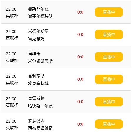
曼斯菲尔德
22:00
0:0
直播中
英联杯
谢菲尔德联队
米德尔斯堡
22:00
0:0
直播中
英联杯
雷克瑟姆
诺维奇
22:00
0:0
直播中
英联杯
米尔顿凯恩斯
普利茅斯
22:00
0:0
直播中
英联杯
埃克塞特城
普雷斯顿
22:00
0:0
直播中
英联杯
哈德斯菲尔德
罗瑟汉姆
22:00
0:0
直播中
英联杯
西布罗姆维奇